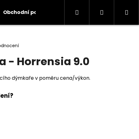
Hledat
Přihlášení
Ná
Obchodní podmínky
Kontakty
Informace
koš
odnocení
 - Horrensia 9.0
jícího dýmkaře v poměru cena/výkon.
lení?