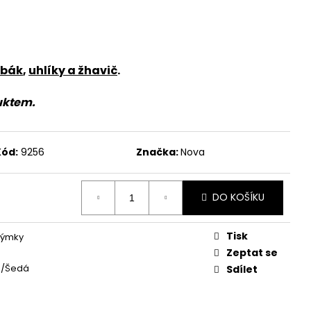
abák
,
uhlíky a žhavič
.
uktem.
Kód:
9256
Značka:
Nova
DO KOŠÍKU
Tisk
dýmky
Zeptat se
á/Šedá
Sdílet