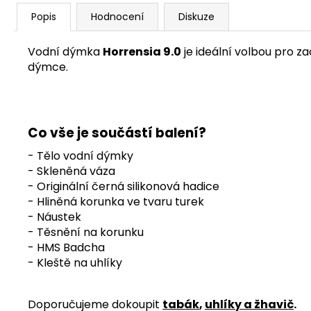
Popis
Hodnocení
Diskuze
Vodní dýmka
Horrensia 9.0
je ideální volbou pro z
dýmce.
Co vše je součástí balení?
- Tělo vodní dýmky
- Skleněná váza
- Originální černá silikonová hadice
- Hliněná korunka ve tvaru turek
- Náustek
- Těsnění na korunku
- HMS Badcha
- Kleště na uhlíky
Doporučujeme dokoupit
tabák
,
uhlíky a žhavič
.