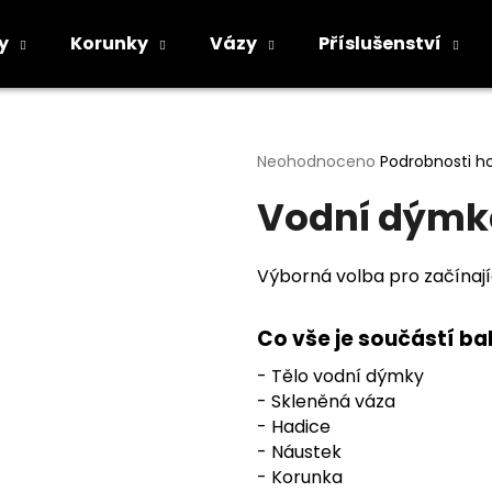
y
Korunky
Vázy
Příslušenství
Co potřebujete najít?
Průměrné
Neohodnoceno
Podrobnosti h
hodnocení
Vodní dýmka
produktu
HLEDAT
je
0,0
z
Výborná volba pro začína
5
Doporučujeme
hvězdiček.
Co vše je součástí ba
- Tělo vodní dýmky
- Skleněná váza
- Hadice
- Náustek
- Korunka