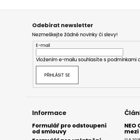
Z
á
Odebírat newsletter
p
Nezmeškejte žádné novinky či slevy!
a
t
E-mail
í
Vložením e-mailu souhlasíte s
podmínkami o
PŘIHLÁSIT SE
Informace
Člán
Formulář pro odstoupení
NEO 
od smlouvy
mezi 
12.6.202