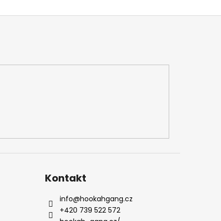
Kontakt
info
@
hookahgang.cz
+420 739 522 572