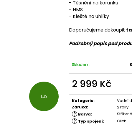
- Těsnění na korunku
- HMS
- Kleště na uhlíky
Doporučujeme dokoupit
t
Podrobný popis pod prod
Skladem
2 999 Kč
Měrná
Z
cena:
Kategorie
:
Vodní 
D
A
Záruka
:
2 roky
R
?
Stříbrn
Barva
:
M
?
Click
Typ spojení
:
A