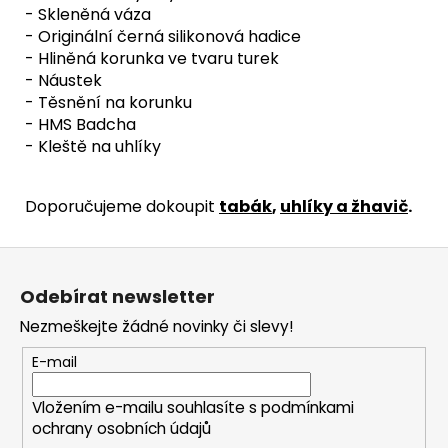
- Skleněná váza
- Originální černá silikonová hadice
- Hliněná korunka ve tvaru turek
- Náustek
- Těsnění na korunku
- HMS Badcha
- Kleště na uhlíky
Doporučujeme dokoupit
tabák
,
uhlíky a žhavič
.
Z
á
Odebírat newsletter
p
Nezmeškejte žádné novinky či slevy!
a
t
E-mail
í
Vložením e-mailu souhlasíte s
podmínkami
ochrany osobních údajů