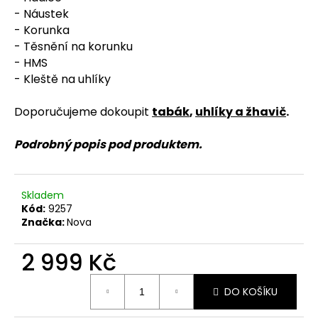
č
- Náustek
u
- Korunka
j
- Těsnění na korunku
e
m
- HMS
e
- Kleště na uhlíky
Doporučujeme dokoupit
tabák
,
uhlíky a žhavič
.
Podrobný popis pod produktem.
Skladem
Kód:
9257
Značka:
Nova
2 999 Kč
Měrná
DO KOŠÍKU
cena: