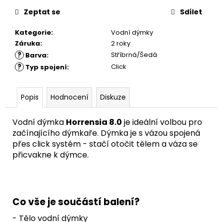
Zeptat se
Sdílet
Kategorie
:
Vodní dýmky
Záruka
:
2 roky
?
Stříbrná/Šedá
Barva
:
?
Click
Typ spojení
:
Popis
Hodnocení
Diskuze
Vodní dýmka
Horrensia 8.0
je ideální volbou pro
začínajícího dýmkaře. Dýmka je s vázou spojená
přes click systém - stačí otočit tělem a váza se
přicvakne k dýmce.
Co vše je součástí balení?
- Tělo vodní dýmky