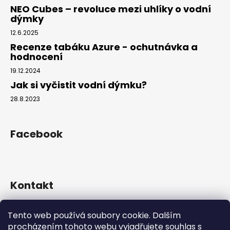
NEO Cubes – revoluce mezi uhlíky o vodní
dýmky
12.6.2025
Recenze tabáku Azure - ochutnávka a
hodnocení
19.12.2024
Jak si vyčistit vodní dýmku?
28.8.2023
Facebook
Kontakt
info
@
hookahgang.cz
Tento web používá soubory cookie. Dalším
+420 739 522 572
procházením tohoto webu vyjadřujete souhlas s