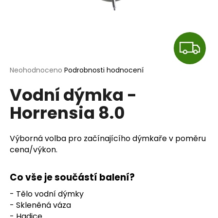
a
j
í
Z
t
?
D
Průměrné
Neohodnoceno
Podrobnosti hodnocení
hodnocení
A
Vodní dýmka -
produktu
je
R
Horrensia 8.0
0,0
HLEDAT
z
M
5
hvězdiček.
Výborná volba pro začínajícího dýmkaře v poměru
A
cena/výkon.
D
o
p
Co vše je součástí balení?
o
- Tělo vodní dýmky
r
- Skleněná váza
u
- Hadice