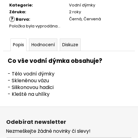
Kategorie
:
Vodní dýmky
Záruka
:
2 roky
?
Černá, Červená
Barva
:
Položka byla vyprodána…
Popis
Hodnocení
Diskuze
Co vše vodní dýmka obsahuje?
- Tělo vodní dýmky
- Skleněnou vázu
- Silikonovou hadici
- Kleště na uhlíky
Z
á
Odebírat newsletter
p
Nezmeškejte žádné novinky či slevy!
a