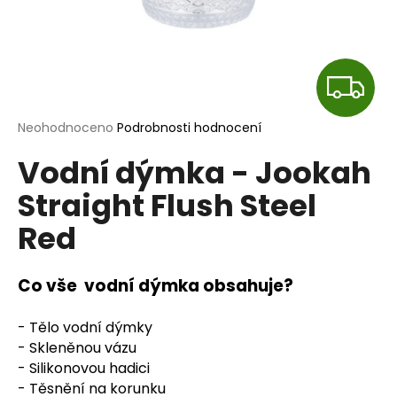
a
j
í
Z
t
?
D
Průměrné
Neohodnoceno
Podrobnosti hodnocení
hodnocení
A
Vodní dýmka - Jookah
produktu
je
R
Straight Flush Steel
0,0
HLEDAT
z
Red
M
5
hvězdiček.
A
D
Co vše vodní dýmka obsahuje?
o
p
- Tělo vodní dýmky
o
- Skleněnou vázu
r
- Silikonovou hadici
u
- Těsnění na korunku