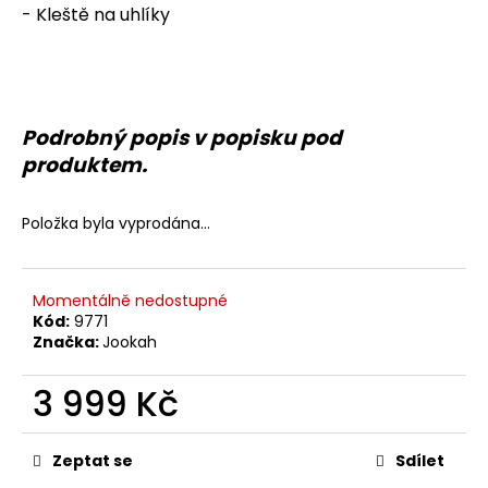
č
- Kleště na uhlíky
u
j
e
m
e
Podrobný popis v popisku pod
produktem.
Položka byla vyprodána…
Momentálně nedostupné
Kód:
9771
Značka:
Jookah
3 999 Kč
Měrná
cena:
Zeptat se
Sdílet