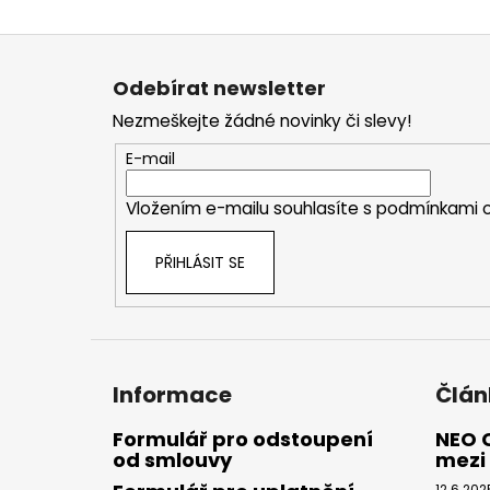
Z
á
Odebírat newsletter
p
Nezmeškejte žádné novinky či slevy!
a
t
E-mail
í
Vložením e-mailu souhlasíte s
podmínkami o
PŘIHLÁSIT SE
Informace
Člán
Formulář pro odstoupení
NEO 
od smlouvy
mezi 
12.6.202