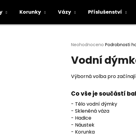
y
Korunky
Vázy
Příslušenství
Co potřebujete najít?
Průměrné
Neohodnoceno
Podrobnosti h
hodnocení
Vodní dýmka
produktu
HLEDAT
je
0,0
z
Výborná volba pro začína
5
Doporučujeme
hvězdiček.
Co vše je součástí ba
- Tělo vodní dýmky
- Skleněná váza
- Hadice
- Náustek
- Korunka