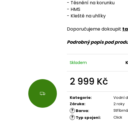
- Těsnění na korunku
- HMS
- Kleště na uhlíky
Doporučujeme dokoupit
t
Podrobný popis pod prod
Skladem
K
2 999 Kč
Měrná
Z
cena:
Kategorie
:
Vodní 
D
A
Záruka
:
2 roky
R
?
Stříbrn
Barva
:
M
?
Click
Typ spojení
:
A