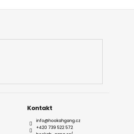
Kontakt
info
@
hookahgang.cz
+420 739 522 572