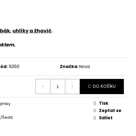
abák
,
uhlíky a žhavič
.
uktem.
ód:
9260
Značka:
Nova
DO KOŠÍKU
Tisk
dýmky
Zeptat se
á/Šedá
Sdílet