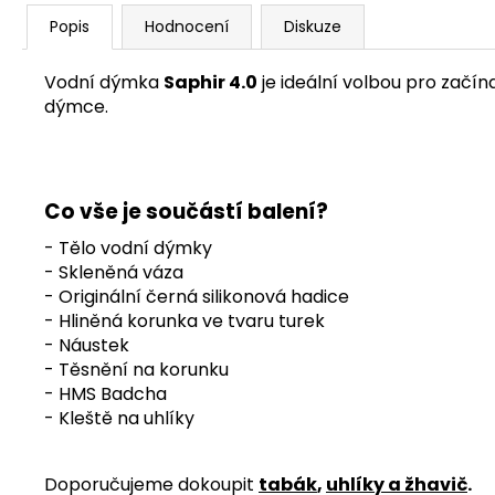
Popis
Hodnocení
Diskuze
Vodní dýmka
Saphir 4.0
je ideální volbou pro začín
dýmce.
Co vše je součástí balení?
- Tělo vodní dýmky
- Skleněná váza
- Originální černá silikonová hadice
- Hliněná korunka ve tvaru turek
- Náustek
- Těsnění na korunku
- HMS Badcha
- Kleště na uhlíky
Doporučujeme dokoupit
tabák
,
uhlíky a žhavič
.