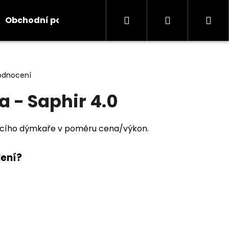
Hledat
Přihlášení
Ná
Obchodní podmínky
Kontakty
Informace
koš
odnocení
 - Saphir 4.0
jícího dýmkaře v poměru cena/výkon.
lení?